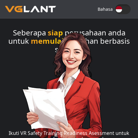
Bahasa
Seberapa
siap
perusahaan anda
untuk
memulai
pelatihan berbasis
simulasi
Ikuti VR Safety Training Readiness Asessment untuk